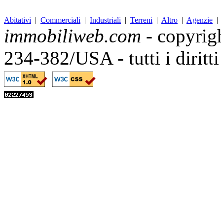
Abitativi
|
Commerciali
|
Industriali
|
Terreni
|
Altro
|
Agenzie
immobiliweb.com
- copyrig
234-382/USA - tutti i diritt