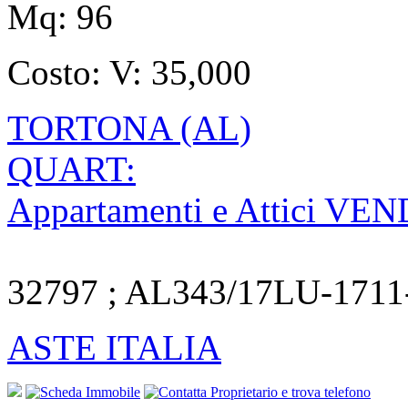
Mq:
96
Costo:
V: 35,000
TORTONA (AL)
QUART:
Appartamenti e Attici VE
32797 ; AL343/17LU-1711
ASTE ITALIA