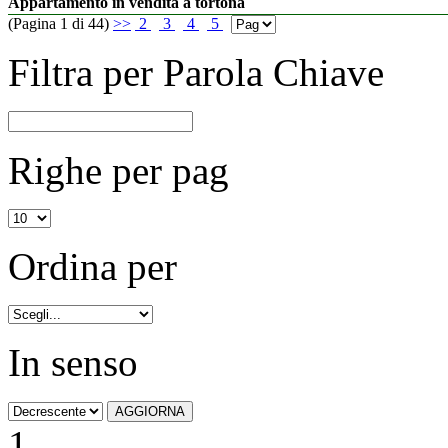
Appartamento in vendita a tortona
(Pagina 1 di 44)
>>
2
3
4
5
Filtra per Parola Chiave
Righe per pag
Ordina per
In senso
1