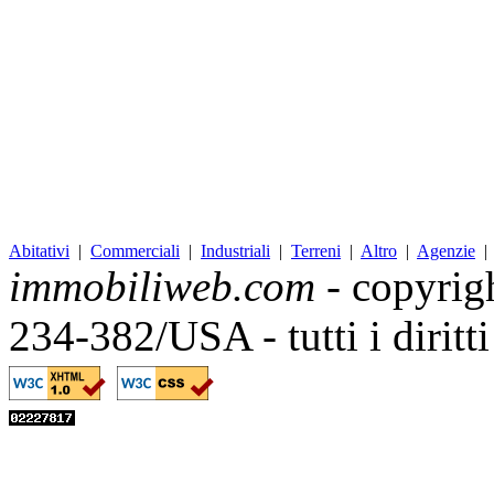
Abitativi
|
Commerciali
|
Industriali
|
Terreni
|
Altro
|
Agenzie
immobiliweb.com
- copyrig
234-382/USA - tutti i diritt