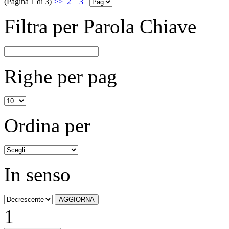
(Pagina 1 di 3)
>>
2
3
Filtra per Parola Chiave
Righe per pag
Ordina per
In senso
1