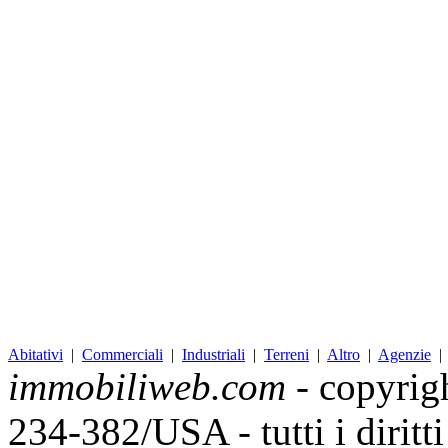
Abitativi
|
Commerciali
|
Industriali
|
Terreni
|
Altro
|
Agenzie
immobiliweb.com
- copyrig
234-382/USA - tutti i diritt