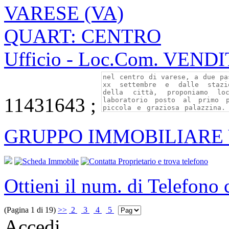
VARESE (VA)
QUART: CENTRO
Ufficio - Loc.Com. VEND
11431643 ;
GRUPPO IMMOBILIARE 
Ottieni il num. di Telefono
(Pagina 1 di 19)
>>
2
3
4
5
Accedi