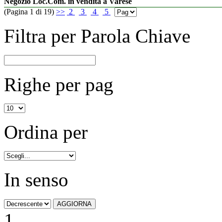
Negozio Loc.Com. in vendita a Varese
(Pagina 1 di 19)
>>
2
3
4
5
Filtra per Parola Chiave
Righe per pag
Ordina per
In senso
1