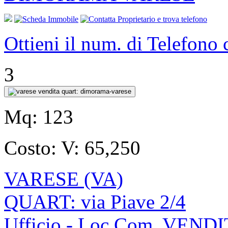
Ottieni il num. di Telefono
3
Mq:
123
Costo:
V: 65,250
VARESE (VA)
QUART: via Piave 2/4
Ufficio - Loc.Com. VEND