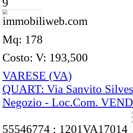
9
Mq:
178
Costo:
V: 193,500
VARESE (VA)
QUART: Via Sanvito Silvest
Negozio - Loc.Com. VEN
55546774 ; 1201VA17014