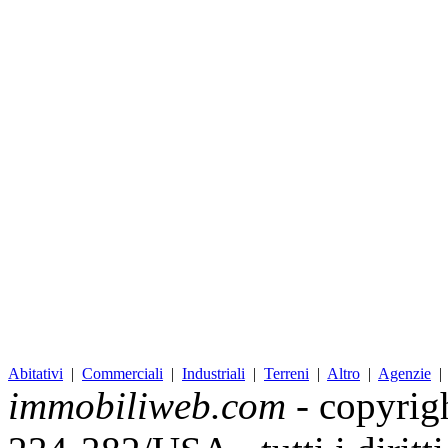
Abitativi
|
Commerciali
|
Industriali
|
Terreni
|
Altro
|
Agenzie
immobiliweb.com
- copyrig