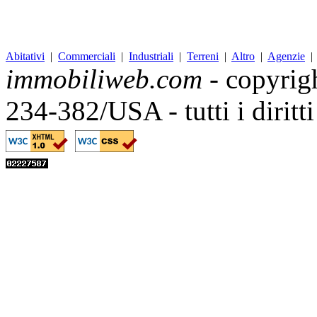
Abitativi
|
Commerciali
|
Industriali
|
Terreni
|
Altro
|
Agenzie
immobiliweb.com
- copyrig
234-382/USA - tutti i diritt