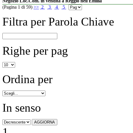
Negozio Loc.Com. in vendita a Reggio nell'Emilia
(Pagina 1 di 59)
>>
2
3
4
5
Filtra per Parola Chiave
Righe per pag
Ordina per
In senso
1