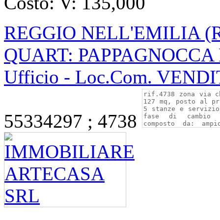
Costo:
V: 135,000
REGGIO NELL'EMILIA (
QUART: PAPPAGNOCCA P
Ufficio - Loc.Com. VEND
55334297 ; 4738