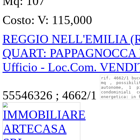
Mq:
107
Costo:
V: 115,000
REGGIO NELL'EMILIA (
QUART: PAPPAGNOCCA P
Ufficio - Loc.Com. VEND
55546326 ; 4662/1