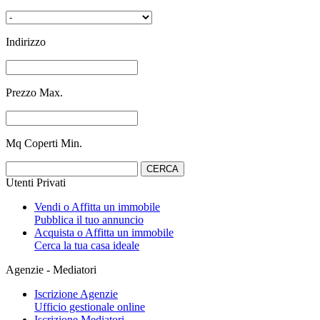
Indirizzo
Prezzo Max.
Mq Coperti Min.
Utenti Privati
Vendi o Affitta un immobile
Pubblica il tuo annuncio
Acquista o Affitta un immobile
Cerca la tua casa ideale
Agenzie - Mediatori
Iscrizione Agenzie
Ufficio gestionale online
Iscrizione Mediatori