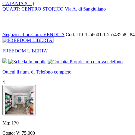
CATANIA (CT)
QUART: CENTRO STORICO Via A. di Sangiuliano
Negozio - Loc.Com. VENDITA
Cod: IT-CT-56601-1-55543558 ; 8
FREEDOM LIBERTA'
Ottieni il num. di Telefono completo
4
Mq:
170
Costo:
V: 75,000