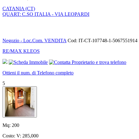
CATANIA (CT)
QUART: C.SO ITALIA - VIA LEOPARDI
Negozio - Loc.Com. VENDITA
Cod: IT-CT-107748-1-5067551914 
RE/MAX KLEOS
Ottieni il num. di Telefono completo
5
Mq:
200
Costo:
V: 285,000