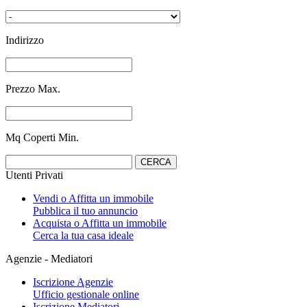
Indirizzo
Prezzo Max.
Mq Coperti Min.
Utenti Privati
Vendi o Affitta un immobile
Pubblica il tuo annuncio
Acquista o Affitta un immobile
Cerca la tua casa ideale
Agenzie - Mediatori
Iscrizione Agenzie
Ufficio gestionale online
Iscrizione Mediatori