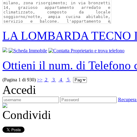
LA LOMBARDA TECNO 
Ottieni il num. di Telefono
(Pagina 1 di 930)
>>
2
3
4
5
Accedi
Recupera
Condividi