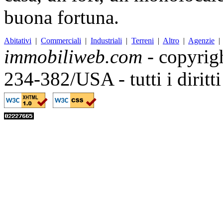
buona fortuna.
Abitativi
|
Commerciali
|
Industriali
|
Terreni
|
Altro
|
Agenzie
immobiliweb.com
- copyrig
234-382/USA - tutti i diritt