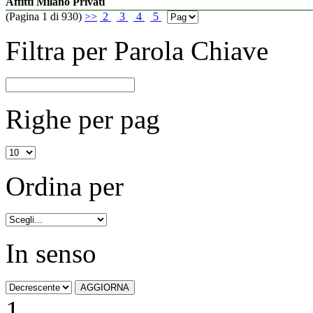
Affitti Milano Privati
(Pagina 1 di 930)
>>
2
3
4
5
Filtra per Parola Chiave
Righe per pag
Ordina per
In senso
1