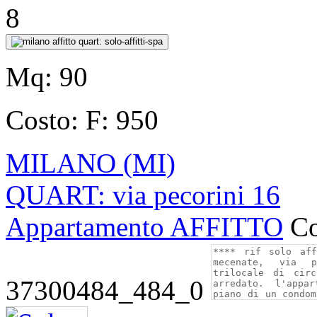
8
Mq:
90
Costo:
F: 950
MILANO (MI)
QUART: via pecorini 16
Appartamento AFFITTO
Co
37300484_484_0