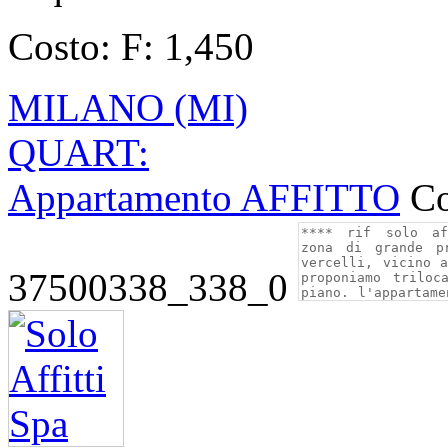
Costo:
F: 1,450
MILANO (MI)
QUART:
Appartamento AFFITTO
Co
37500338_338_0