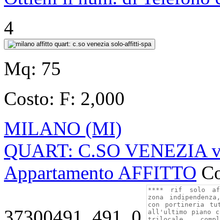
4
Mq:
75
Costo:
F: 2,000
MILANO (MI)
QUART: C.SO VENEZIA vi
Appartamento AFFITTO
Co
37300491_491_0