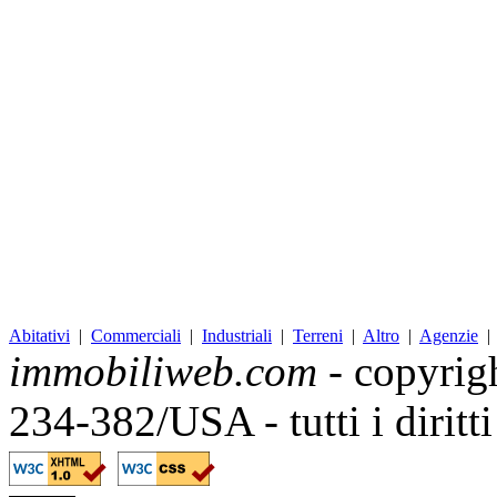
Abitativi
|
Commerciali
|
Industriali
|
Terreni
|
Altro
|
Agenzie
immobiliweb.com
- copyrig
234-382/USA - tutti i diritt