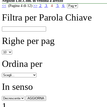
Negozio Loc.Com. in vendita a arezzo
<<
(Pagina 4 di 12)
>>
2
3
4
5
6
Filtra per Parola Chiave
Righe per pag
Ordina per
In senso
1