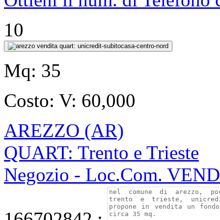
10
Mq:
35
Costo:
V: 60,000
AREZZO (AR)
QUART: Trento e Trieste
Negozio - Loc.Com. VEN
166702842 ;