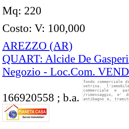
Mq:
220
Costo:
V: 100,000
AREZZO (AR)
QUART: Alcide De Gasperi
Negozio - Loc.Com. VEN
166920558 ; b.a.