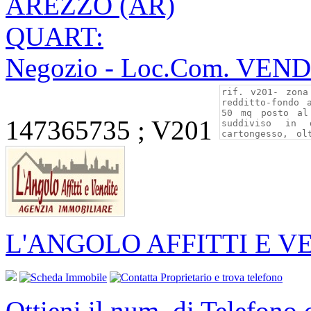
AREZZO (AR)
QUART:
Negozio - Loc.Com. VEN
147365735 ; V201
L'ANGOLO AFFITTI E V
Ottieni il num. di Telefono