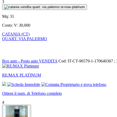
3
Mq:
31
Costo:
V: 30,000
CATANIA (CT)
QUART: VIA PALERMO
Box auto - Posto auto VENDITA
Cod: IT-CT-96579-1-170640367 ;
RE/MAX PLATINUM
Ottieni il num. di Telefono completo
4