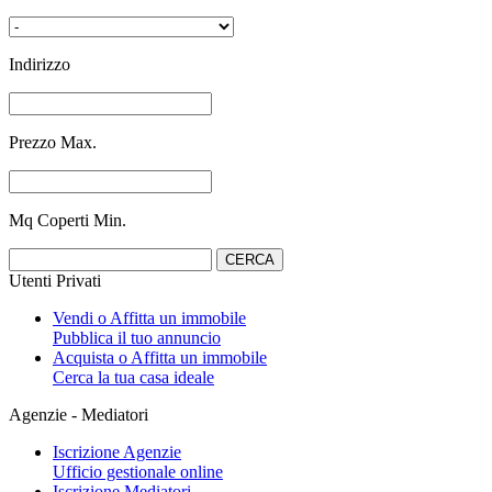
Indirizzo
Prezzo Max.
Mq Coperti Min.
Utenti Privati
Vendi o Affitta un immobile
Pubblica il tuo annuncio
Acquista o Affitta un immobile
Cerca la tua casa ideale
Agenzie - Mediatori
Iscrizione Agenzie
Ufficio gestionale online
Iscrizione Mediatori