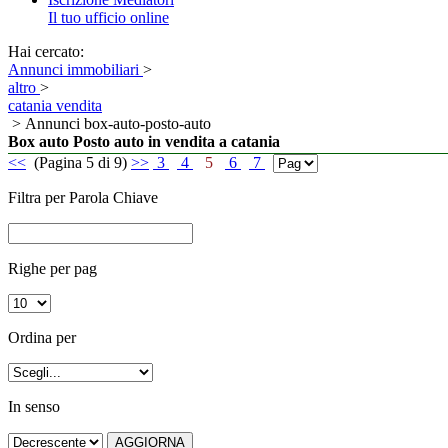
Il tuo ufficio online
Hai cercato:
Annunci immobiliari
>
altro
>
catania vendita
> Annunci box-auto-posto-auto
Box auto Posto auto in vendita a catania
<<
(Pagina 5 di 9)
>>
3
4
5
6
7
Filtra per Parola Chiave
Righe per pag
Ordina per
In senso