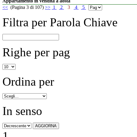
Appartamento in vendita a aosta
<<
(Pagina 3 di 107)
>>
1
2
3
4
5
Filtra per Parola Chiave
Righe per pag
Ordina per
In senso
1