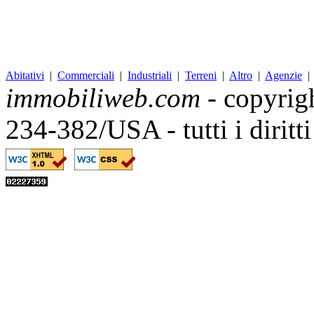
Abitativi
|
Commerciali
|
Industriali
|
Terreni
|
Altro
|
Agenzie
immobiliweb.com
- copyrig
234-382/USA - tutti i diritt