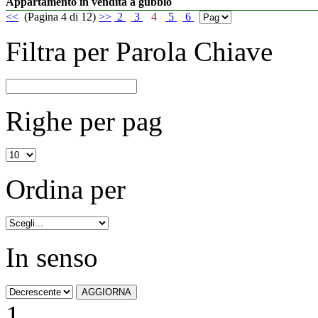
Appartamento in vendita a gubbio
<<
(Pagina 4 di 12)
>>
2
3
4
5
6
Filtra per Parola Chiave
Righe per pag
Ordina per
In senso
1