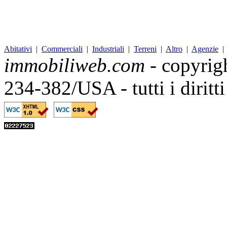
Abitativi
|
Commerciali
|
Industriali
|
Terreni
|
Altro
|
Agenzie
immobiliweb.com
- copyrig
234-382/USA - tutti i diritt