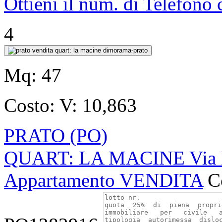
Ottieni il num. di Telefono
4
Mq:
47
Costo:
V: 10,863
PRATO (PO)
QUART: LA MACINE Via F
Appartamento VENDITA
C