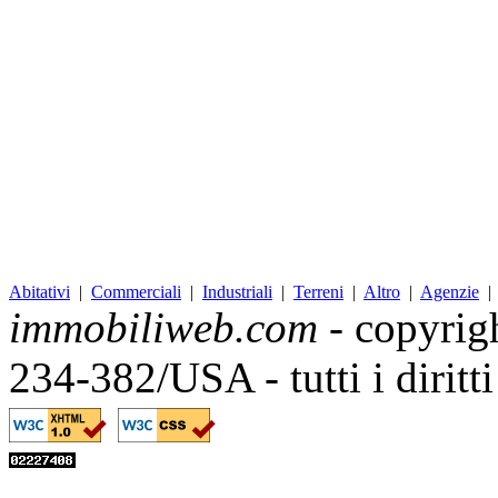
Abitativi
|
Commerciali
|
Industriali
|
Terreni
|
Altro
|
Agenzie
immobiliweb.com
- copyrig
234-382/USA - tutti i diritt