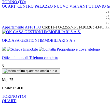
TORINO (TO)
QUART: CENTRO PALAZZO NUOVO VIA SANT'OTTAVIO (press
Appartamento AFFITTO
Cod: IT-TO-22557-1-51420326 ; 434/1
OK.CASA GESTIONI IMMOBILIARI S.A.S.
Ottieni il num. di Telefono completo
5
Mq:
75
Costo:
F: 460
TORINO (TO)
QUART: