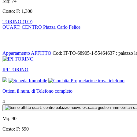
Mq:
74
Costo:
F: 1,300
TORINO (TO)
QUART: CENTRO Piazza Carlo Felice
Appartamento AFFITTO
Cod: IT-TO-68905-1-55464637 ; palazzo la
IPI TORINO
Ottieni il num. di Telefono completo
4
Mq:
90
Costo:
F: 590