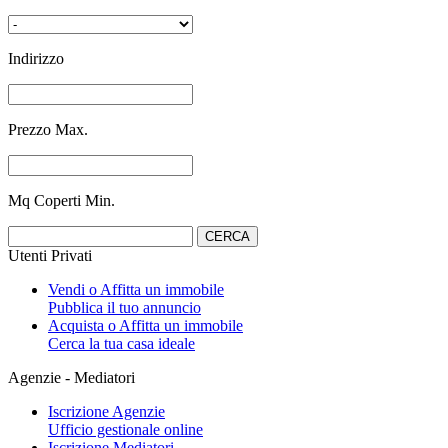
Indirizzo
Prezzo Max.
Mq Coperti Min.
Utenti Privati
Vendi o Affitta un immobile
Pubblica il tuo annuncio
Acquista o Affitta un immobile
Cerca la tua casa ideale
Agenzie - Mediatori
Iscrizione Agenzie
Ufficio gestionale online
Iscrizione Mediatori