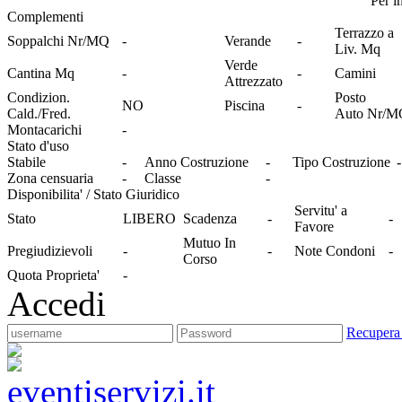
Per i
Complementi
Terrazzo a
Soppalchi Nr/MQ
-
Verande
-
Liv. Mq
Verde
Cantina Mq
-
-
Camini
Attrezzato
Condizion.
Posto
NO
Piscina
-
Cald./Fred.
Auto Nr/M
Montacarichi
-
Stato d'uso
Stabile
-
Anno Costruzione
-
Tipo Costruzione
-
Zona censuaria
-
Classe
-
Disponibilita' / Stato Giuridico
Servitu' a
Stato
LIBERO
Scadenza
-
-
Favore
Mutuo In
Pregiudizievoli
-
-
Note Condoni
-
Corso
Quota Proprieta'
-
Accedi
Recupera