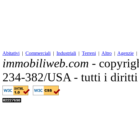
Abitativi
|
Commerciali
|
Industriali
|
Terreni
|
Altro
|
Agenzie
immobiliweb.com
- copyrig
234-382/USA - tutti i diritt