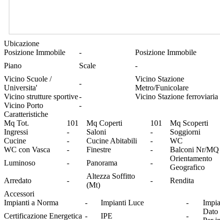
Ubicazione
Posizione Immobile
-
Posizione Immobile
Piano
Scale
-
Vicino Scuole /
Vicino Stazione
-
Universita'
Metro/Funicolare
Vicino strutture sportive
-
Vicino Stazione ferroviaria
Vicino Porto
-
Caratteristiche
Mq Tot.
101
Mq Coperti
101
Mq Scoperti
Ingressi
-
Saloni
-
Soggiorni
Cucine
-
Cucine Abitabili
-
WC
WC con Vasca
-
Finestre
-
Balconi Nr/MQ
Orientamento
Luminoso
-
Panorama
-
Geografico
Altezza Soffitto
Arredato
-
-
Rendita
(Mt)
Accessori
Impianti a Norma
-
Impianti Luce
-
Impia
Dato 
Certificazione Energetica
-
IPE
-