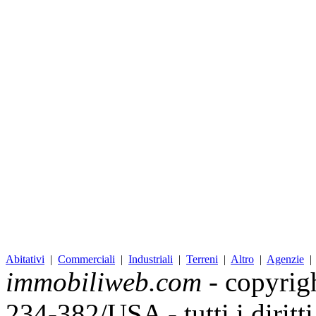
Abitativi
|
Commerciali
|
Industriali
|
Terreni
|
Altro
|
Agenzie
immobiliweb.com
- copyrig
234-382/USA - tutti i diritt