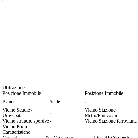
Ubicazione
Posizione Immobile
-
Posizione Immobile
Piano
Scale
-
Vicino Scuole /
Vicino Stazione
-
Universita'
Metro/Funicolare
Vicino strutture sportive
-
Vicino Stazione ferroviaria
Vicino Porto
-
Caratteristiche
Mq Tot.
126
Mq Coperti
126
Mq Scoperti