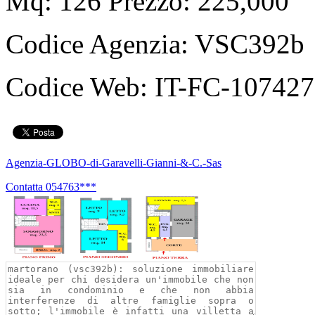
Mq: 126 Prezzo: 225,000
Codice Agenzia:
VSC392b
Codice Web:
IT-FC-10742
Agenzia-GLOBO-di-Garavelli-Gianni-&-C.-Sas
Contatta
054763***