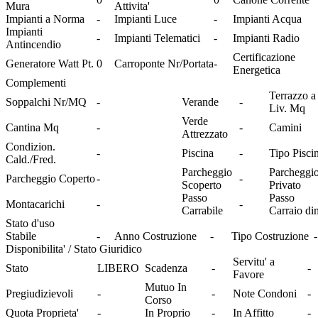
Mura
Attivita'
Impianti a Norma
-
Impianti Luce
-
Impianti Acqua
Impianti
-
Impianti Telematici
-
Impianti Radio
Antincendio
Certificazione
Generatore Watt Pt.
0
Carroponte Nr/Portata
-
Energetica
Complementi
Terrazzo a
Soppalchi Nr/MQ
-
Verande
-
Liv. Mq
Verde
Cantina Mq
-
-
Camini
Attrezzato
Condizion.
-
Piscina
-
Tipo Pisci
Cald./Fred.
Parcheggio
Parcheggi
Parcheggio Coperto
-
-
Scoperto
Privato
Passo
Passo
Montacarichi
-
-
Carrabile
Carraio di
Stato d'uso
Stabile
-
Anno Costruzione
-
Tipo Costruzione
-
Disponibilita' / Stato Giuridico
Servitu' a
Stato
LIBERO
Scadenza
-
-
Favore
Mutuo In
Pregiudizievoli
-
-
Note Condoni
-
Corso
Quota Proprieta'
-
In Proprio
-
In Affitto
-