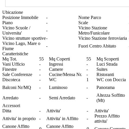
Ubicazione
Posizione Immobile
-
Nome Parco
Piano
-
Scale
Vicino Scuole /
Vicino Stazione
-
Universita'
Metro/Funicolare
Vicino strutture sportive
-
Vicino Stazione ferroviaria
Vicino Lago, Mare o
-
Fuori Centro Abitato
Fiume
Caratteristiche
Mq Tot.
55
Mq Coperti
55
Mq Scoperti
Vani Ufficio
-
Ingressi
-
Luci Strada
Finestre
-
Camere
-
Suites
Sale Conferenze
-
Cucine/Mensa Nr.
-
Ristoranti
Discoteca
-
WC
1
WC con Doccia
Balconi Nr/MQ
-
Luminoso
-
Panorama
Altezza Soffitto
Arredato
-
Semi Arredato
-
(Mt)
Accessori
Ditta
-
Attivita'
-
Attivita'
Prezzo Affitto
Attivita' in proprio
-
Attivita' in Affitto
-
attivita'
Canone Affitto
Canone Affitto
0
0
Canone Corrente