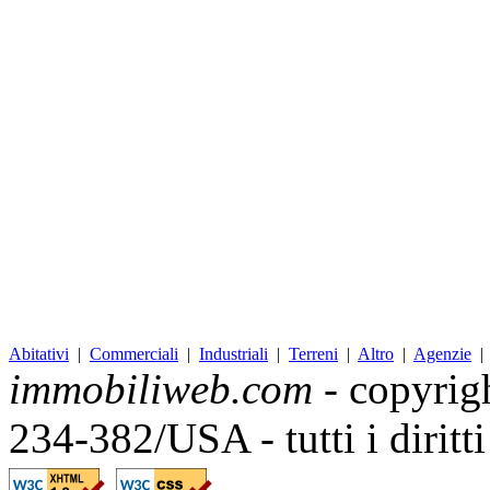
Abitativi
|
Commerciali
|
Industriali
|
Terreni
|
Altro
|
Agenzie
immobiliweb.com
- copyrig
234-382/USA - tutti i diritt