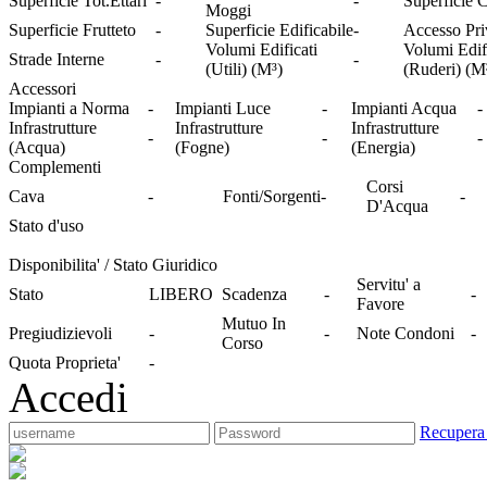
Superficie Tot.Ettari
-
-
Superficie C
Moggi
Superficie Frutteto
-
Superficie Edificabile
-
Accesso Pri
Volumi Edificati
Volumi Edif
Strade Interne
-
-
(Utili) (M³)
(Ruderi) (M
Accessori
Impianti a Norma
-
Impianti Luce
-
Impianti Acqua
-
Infrastrutture
Infrastrutture
Infrastrutture
-
-
-
(Acqua)
(Fogne)
(Energia)
Complementi
Corsi
Cava
-
Fonti/Sorgenti
-
-
D'Acqua
Stato d'uso
Disponibilita' / Stato Giuridico
Servitu' a
Stato
LIBERO
Scadenza
-
-
Favore
Mutuo In
Pregiudizievoli
-
-
Note Condoni
-
Corso
Quota Proprieta'
-
Accedi
Recupera