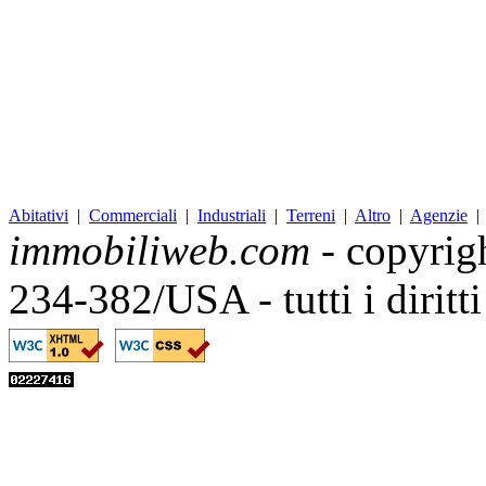
Abitativi
|
Commerciali
|
Industriali
|
Terreni
|
Altro
|
Agenzie
immobiliweb.com
- copyrig
234-382/USA - tutti i diritt