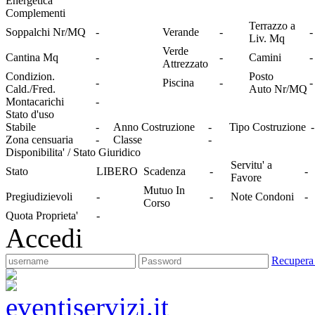
Energetica
Complementi
Terrazzo a
Soppalchi Nr/MQ
-
Verande
-
-
Liv. Mq
Verde
Cantina Mq
-
-
Camini
-
Attrezzato
Condizion.
Posto
-
Piscina
-
-
Cald./Fred.
Auto Nr/MQ
Montacarichi
-
Stato d'uso
Stabile
-
Anno Costruzione
-
Tipo Costruzione
-
Zona censuaria
-
Classe
-
Disponibilita' / Stato Giuridico
Servitu' a
Stato
LIBERO
Scadenza
-
-
Favore
Mutuo In
Pregiudizievoli
-
-
Note Condoni
-
Corso
Quota Proprieta'
-
Accedi
Recupera