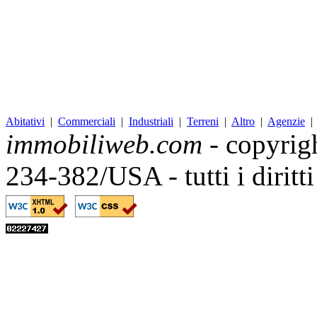
Abitativi
|
Commerciali
|
Industriali
|
Terreni
|
Altro
|
Agenzie
immobiliweb.com
- copyrig
234-382/USA - tutti i diritt