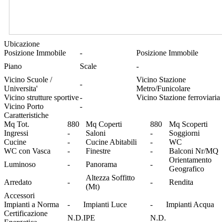
Ubicazione
Posizione Immobile
-
Posizione Immobile
Piano
Scale
-
Vicino Scuole /
Vicino Stazione
-
Universita'
Metro/Funicolare
Vicino strutture sportive
-
Vicino Stazione ferroviaria
Vicino Porto
-
Caratteristiche
Mq Tot.
880
Mq Coperti
880
Mq Scoperti
Ingressi
-
Saloni
-
Soggiorni
Cucine
-
Cucine Abitabili
-
WC
WC con Vasca
-
Finestre
-
Balconi Nr/MQ
Orientamento
Luminoso
-
Panorama
-
Geografico
Altezza Soffitto
Arredato
-
-
Rendita
(Mt)
Accessori
Impianti a Norma
-
Impianti Luce
-
Impianti Acqua
Certificazione
N.D.
IPE
N.D.