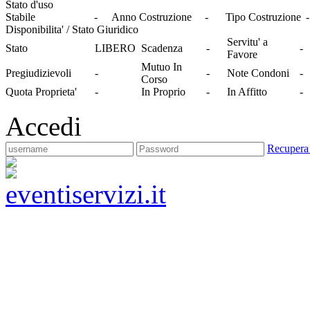
Stato d'uso
Stabile
-
Anno Costruzione
-
Tipo Costruzione
-
Disponibilita' / Stato Giuridico
Servitu' a
Stato
LIBERO
Scadenza
-
-
Favore
Mutuo In
Pregiudizievoli
-
-
Note Condoni
-
Corso
Quota Proprieta'
-
In Proprio
-
In Affitto
-
Accedi
Recupera