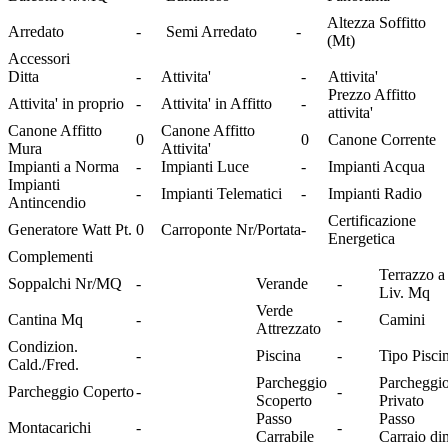
Altezza Soffitto
Arredato
-
Semi Arredato
-
(Mt)
Accessori
Ditta
-
Attivita'
-
Attivita'
Prezzo Affitto
Attivita' in proprio
-
Attivita' in Affitto
-
attivita'
Canone Affitto
Canone Affitto
0
0
Canone Corrente
Mura
Attivita'
Impianti a Norma
-
Impianti Luce
-
Impianti Acqua
Impianti
-
Impianti Telematici
-
Impianti Radio
Antincendio
Certificazione
Generatore Watt Pt.
0
Carroponte Nr/Portata
-
Energetica
Complementi
Terrazzo a
Soppalchi Nr/MQ
-
Verande
-
Liv. Mq
Verde
Cantina Mq
-
-
Camini
Attrezzato
Condizion.
-
Piscina
-
Tipo Pisci
Cald./Fred.
Parcheggio
Parcheggi
Parcheggio Coperto
-
-
Scoperto
Privato
Passo
Passo
Montacarichi
-
-
Carrabile
Carraio di