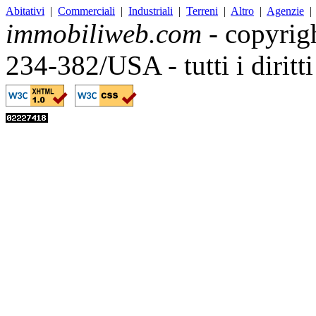
Abitativi
|
Commerciali
|
Industriali
|
Terreni
|
Altro
|
Agenzie
immobiliweb.com
- copyrig
234-382/USA - tutti i diritt