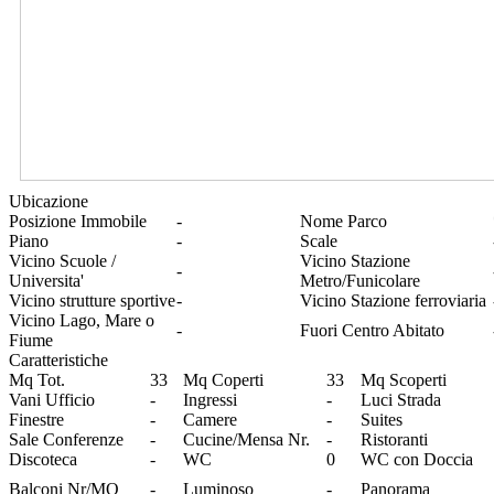
Ubicazione
Posizione Immobile
-
Nome Parco
Piano
-
Scale
Vicino Scuole /
Vicino Stazione
-
Universita'
Metro/Funicolare
Vicino strutture sportive
-
Vicino Stazione ferroviaria
Vicino Lago, Mare o
-
Fuori Centro Abitato
Fiume
Caratteristiche
Mq Tot.
33
Mq Coperti
33
Mq Scoperti
Vani Ufficio
-
Ingressi
-
Luci Strada
Finestre
-
Camere
-
Suites
Sale Conferenze
-
Cucine/Mensa Nr.
-
Ristoranti
Discoteca
-
WC
0
WC con Doccia
Balconi Nr/MQ
-
Luminoso
-
Panorama