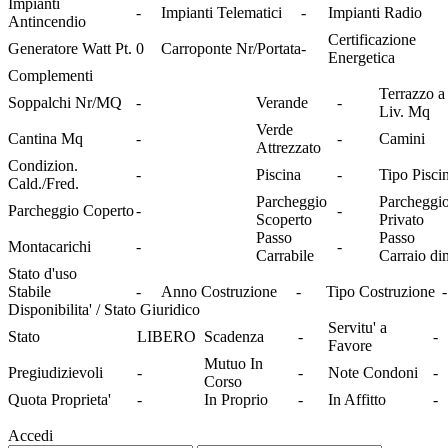
Impianti
-
Impianti Telematici
-
Impianti Radio
Antincendio
Certificazione
Generatore Watt Pt.
0
Carroponte Nr/Portata
-
Energetica
Complementi
Terrazzo a
Soppalchi Nr/MQ
-
Verande
-
Liv. Mq
Verde
Cantina Mq
-
-
Camini
Attrezzato
Condizion.
-
Piscina
-
Tipo Pisci
Cald./Fred.
Parcheggio
Parcheggi
Parcheggio Coperto
-
-
Scoperto
Privato
Passo
Passo
Montacarichi
-
-
Carrabile
Carraio di
Stato d'uso
Stabile
-
Anno Costruzione
-
Tipo Costruzione
-
Disponibilita' / Stato Giuridico
Servitu' a
Stato
LIBERO
Scadenza
-
-
Favore
Mutuo In
Pregiudizievoli
-
-
Note Condoni
-
Corso
Quota Proprieta'
-
In Proprio
-
In Affitto
-
Accedi