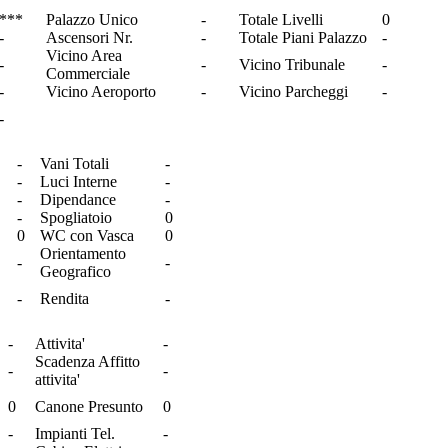
***
Palazzo Unico
-
Totale Livelli
0
-
Ascensori Nr.
-
Totale Piani Palazzo
-
Vicino Area
-
-
Vicino Tribunale
-
Commerciale
-
Vicino Aeroporto
-
Vicino Parcheggi
-
-
-
Vani Totali
-
-
Luci Interne
-
-
Dipendance
-
-
Spogliatoio
0
0
WC con Vasca
0
Orientamento
-
-
Geografico
-
Rendita
-
-
Attivita'
-
Scadenza Affitto
-
-
attivita'
0
Canone Presunto
0
-
Impianti Tel.
-