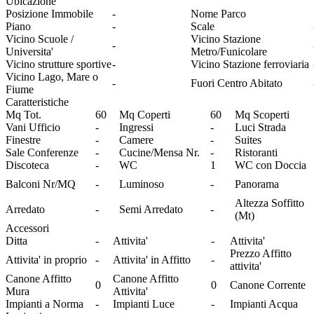
Ubicazione
Posizione Immobile
-
Nome Parco
Piano
-
Scale
Vicino Scuole /
Vicino Stazione
-
Universita'
Metro/Funicolare
Vicino strutture sportive
-
Vicino Stazione ferroviaria
Vicino Lago, Mare o
-
Fuori Centro Abitato
Fiume
Caratteristiche
Mq Tot.
60
Mq Coperti
60
Mq Scoperti
Vani Ufficio
-
Ingressi
-
Luci Strada
Finestre
-
Camere
-
Suites
Sale Conferenze
-
Cucine/Mensa Nr.
-
Ristoranti
Discoteca
-
WC
1
WC con Doccia
Balconi Nr/MQ
-
Luminoso
-
Panorama
Altezza Soffitto
Arredato
-
Semi Arredato
-
(Mt)
Accessori
Ditta
-
Attivita'
-
Attivita'
Prezzo Affitto
Attivita' in proprio
-
Attivita' in Affitto
-
attivita'
Canone Affitto
Canone Affitto
0
0
Canone Corrente
Mura
Attivita'
Impianti a Norma
-
Impianti Luce
-
Impianti Acqua