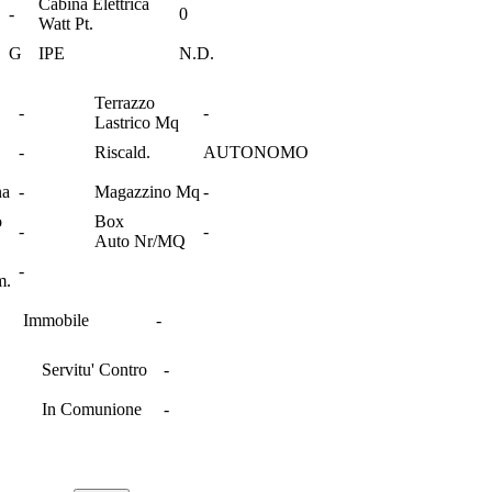
Cabina Elettrica
-
0
Watt Pt.
G
IPE
N.D.
Terrazzo
-
-
Lastrico Mq
-
Riscald.
AUTONOMO
na
-
Magazzino Mq
-
o
Box
-
-
Auto Nr/MQ
-
m.
Immobile
-
Servitu' Contro
-
In Comunione
-