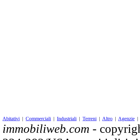
Abitativi
|
Commerciali
|
Industriali
|
Terreni
|
Altro
|
Agenzie
immobiliweb.com
- copyrig