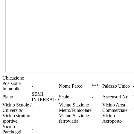
Ubicazione
Posizione
-
Nome Parco
***
Palazzo Unico
Immobile
SEMI
Piano
Scale
-
Ascensori Nr.
INTERRATO
Vicino Scuole /
Vicino Stazione
Vicino Area
-
-
Universita'
Metro/Funicolare
Commerciale
Vicino strutture
Vicino Stazione
Vicino
-
-
sportive
ferroviaria
Aeroporto
Vicino
-
Parcheggi