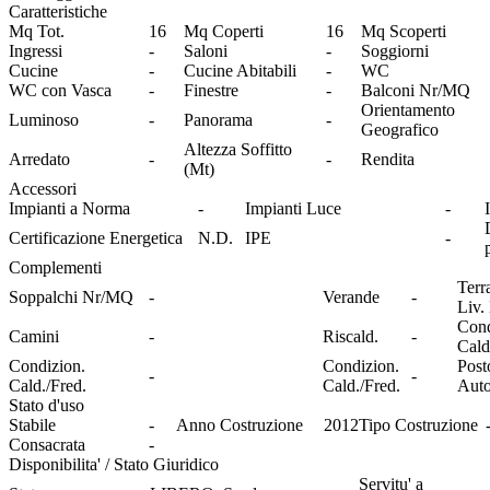
Caratteristiche
Mq Tot.
16
Mq Coperti
16
Mq Scoperti
Ingressi
-
Saloni
-
Soggiorni
Cucine
-
Cucine Abitabili
-
WC
WC con Vasca
-
Finestre
-
Balconi Nr/MQ
Orientamento
Luminoso
-
Panorama
-
Geografico
Altezza Soffitto
Arredato
-
-
Rendita
(Mt)
Accessori
Impianti a Norma
-
Impianti Luce
-
Certificazione Energetica
N.D.
IPE
-
Complementi
Terr
Soppalchi Nr/MQ
-
Verande
-
Liv.
Cond
Camini
-
Riscald.
-
Cald
Condizion.
Condizion.
Post
-
-
Cald./Fred.
Cald./Fred.
Aut
Stato d'uso
Stabile
-
Anno Costruzione
2012
Tipo Costruzione
Consacrata
-
Disponibilita' / Stato Giuridico
Servitu' a