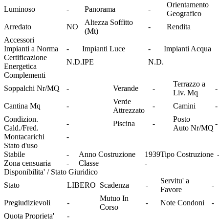
Orientamento
Luminoso
-
Panorama
-
Geografico
Altezza Soffitto
Arredato
NO
-
Rendita
(Mt)
Accessori
Impianti a Norma
-
Impianti Luce
-
Impianti Acqua
Certificazione
N.D.
IPE
N.D.
Energetica
Complementi
Terrazzo a
Soppalchi Nr/MQ
-
Verande
-
-
Liv. Mq
Verde
Cantina Mq
-
-
Camini
-
Attrezzato
Condizion.
Posto
-
Piscina
-
-
Cald./Fred.
Auto Nr/MQ
Montacarichi
-
Stato d'uso
Stabile
-
Anno Costruzione
1939
Tipo Costruzione
Zona censuaria
-
Classe
-
Disponibilita' / Stato Giuridico
Servitu' a
Stato
LIBERO
Scadenza
-
-
Favore
Mutuo In
Pregiudizievoli
-
-
Note Condoni
-
Corso
Quota Proprieta'
-