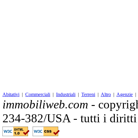
Abitativi
|
Commerciali
|
Industriali
|
Terreni
|
Altro
|
Agenzie
immobiliweb.com
- copyrig
234-382/USA - tutti i diritt