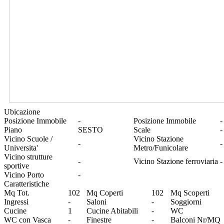
Ubicazione
Posizione Immobile
-
Posizione Immobile
-
Piano
SESTO
Scale
-
Vicino Scuole /
Vicino Stazione
-
-
Universita'
Metro/Funicolare
Vicino strutture
-
Vicino Stazione ferroviaria
-
sportive
Vicino Porto
-
Caratteristiche
Mq Tot.
102
Mq Coperti
102
Mq Scoperti
Ingressi
-
Saloni
-
Soggiorni
Cucine
1
Cucine Abitabili
-
WC
WC con Vasca
-
Finestre
-
Balconi Nr/MQ