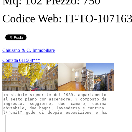
Mq: 102 Prezzo: 750
Codice Web:
IT-TO-107163
Chiusano-&-C.-Immobiliare
Contatta
011568***