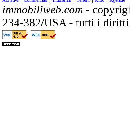
Abitativi
|
Commerciali
|
Industriali
|
Terreni
|
Altro
|
Agenzie
immobiliweb.com
- copyrig
234-382/USA - tutti i diritt