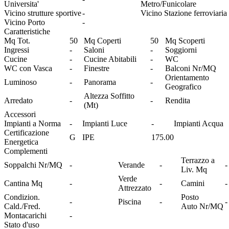
Universita'
Metro/Funicolare
Vicino strutture sportive
-
Vicino Stazione ferroviaria
Vicino Porto
-
Caratteristiche
Mq Tot.
50
Mq Coperti
50
Mq Scoperti
Ingressi
-
Saloni
-
Soggiorni
Cucine
-
Cucine Abitabili
-
WC
WC con Vasca
-
Finestre
-
Balconi Nr/MQ
Orientamento
Luminoso
-
Panorama
-
Geografico
Altezza Soffitto
Arredato
-
-
Rendita
(Mt)
Accessori
Impianti a Norma
-
Impianti Luce
-
Impianti Acqua
Certificazione
G
IPE
175.00
Energetica
Complementi
Terrazzo a
Soppalchi Nr/MQ
-
Verande
-
-
Liv. Mq
Verde
Cantina Mq
-
-
Camini
-
Attrezzato
Condizion.
Posto
-
Piscina
-
-
Cald./Fred.
Auto Nr/MQ
Montacarichi
-
Stato d'uso