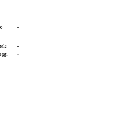
co
-
nale
-
eggi
-