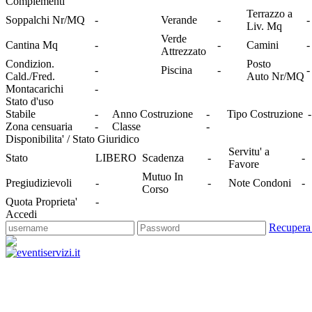
Complementi
Terrazzo a
Soppalchi Nr/MQ
-
Verande
-
-
Liv. Mq
Verde
Cantina Mq
-
-
Camini
-
Attrezzato
Condizion.
Posto
-
Piscina
-
-
Cald./Fred.
Auto Nr/MQ
Montacarichi
-
Stato d'uso
Stabile
-
Anno Costruzione
-
Tipo Costruzione
-
Zona censuaria
-
Classe
-
Disponibilita' / Stato Giuridico
Servitu' a
Stato
LIBERO
Scadenza
-
-
Favore
Mutuo In
Pregiudizievoli
-
-
Note Condoni
-
Corso
Quota Proprieta'
-
Accedi
Recupera