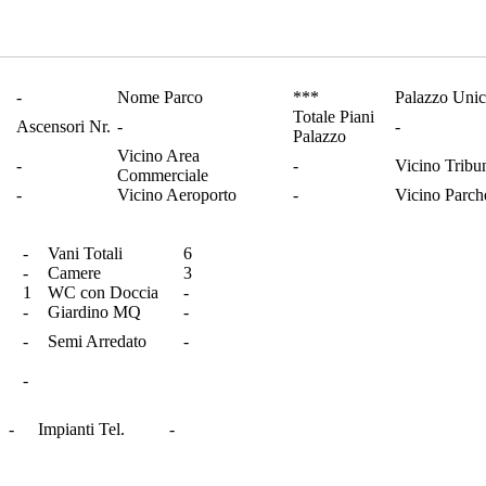
-
Nome Parco
***
Palazzo Uni
Totale Piani
Ascensori Nr.
-
-
Palazzo
Vicino Area
-
-
Vicino Tribu
Commerciale
-
Vicino Aeroporto
-
Vicino Parch
-
Vani Totali
6
-
Camere
3
1
WC con Doccia
-
-
Giardino MQ
-
-
Semi Arredato
-
-
-
Impianti Tel.
-