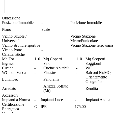
Ubicazione
Posizione Immobile
-
Posizione Immobile
Piano
Scale
-
Vicino Scuole /
Vicino Stazione
-
Universita'
Metro/Funicolare
Vicino strutture sportive
-
Vicino Stazione ferroviaria
Vicino Porto
-
Caratteristiche
Mq Tot.
110
Mq Coperti
110
Mq Scoperti
Ingressi
-
Saloni
-
Soggiorni
Cucine
-
Cucine Abitabili
-
WC
WC con Vasca
-
Finestre
-
Balconi Nr/MQ
Orientamento
Luminoso
-
Panorama
-
Geografico
Altezza Soffitto
Arredato
-
-
Rendita
(Mt)
Accessori
Impianti a Norma
-
Impianti Luce
-
Impianti Acqua
Certificazione
G
IPE
175.00
Energetica