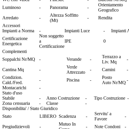
Orientamento
Luminoso
-
Panorama
-
Geografico
Altezza Soffitto
Arredato
-
-
Rendita
(Mt)
Accessori
Impianti a Norma
-
Impianti Luce
-
Impianti
Non soggetto
Certificazione
a
IPE
0
Energetica
Certificazione
Complementi
Terrazzo a
Soppalchi Nr/MQ
-
Verande
-
-
Liv. Mq
Verde
Cantina Mq
-
-
Camini
-
Attrezzato
Condizion.
Posto
-
Piscina
-
-
Cald./Fred.
Auto Nr/MQ
Montacarichi
-
Stato d'uso
Stabile
-
Anno Costruzione
-
Tipo Costruzione
-
Zona censuaria
-
Classe
-
Disponibilita' / Stato Giuridico
Servitu' a
Stato
LIBERO
Scadenza
-
-
Favore
Mutuo In
Pregiudizievoli
-
-
Note Condoni
-