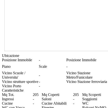
Ubicazione
Posizione Immobile
-
Posizione Immobile
Piano
Scale
-
Vicino Scuole /
Vicino Stazione
-
Universita'
Metro/Funicolare
Vicino strutture sportive
-
Vicino Stazione ferroviaria
Vicino Porto
-
Caratteristiche
Mq Tot.
205
Mq Coperti
205
Mq Scoperti
Ingressi
-
Saloni
-
Soggiorni
Cucine
-
Cucine Abitabili
-
WC
WC con Vasca
-
Finestre
-
Balconi Nr/MQ