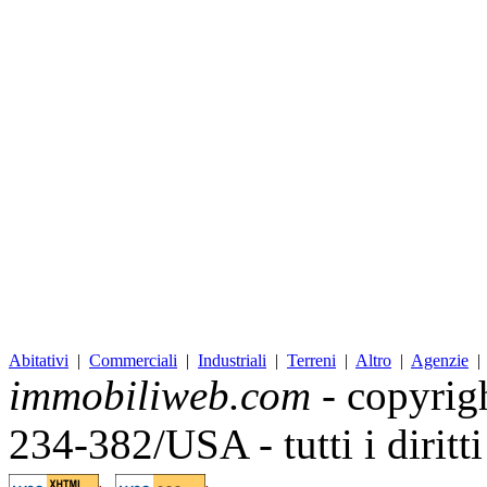
Abitativi
|
Commerciali
|
Industriali
|
Terreni
|
Altro
|
Agenzie
immobiliweb.com
- copyrig
234-382/USA - tutti i diritt