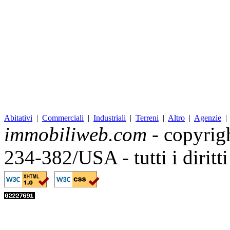
Abitativi
|
Commerciali
|
Industriali
|
Terreni
|
Altro
|
Agenzie
immobiliweb.com
- copyrig
234-382/USA - tutti i diritt