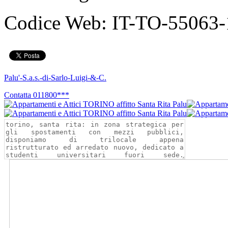
Codice Web:
IT-TO-55063-
Palu'-S.a.s.-di-Sarlo-Luigi-&-C.
Contatta
011800***