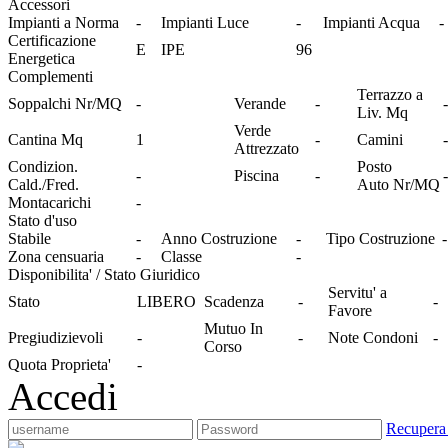
Accessori
Impianti a Norma
-
Impianti Luce
-
Impianti Acqua
-
Certificazione
E
IPE
96
Energetica
Complementi
Terrazzo a
Soppalchi Nr/MQ
-
Verande
-
-
Liv. Mq
Verde
Cantina Mq
1
-
Camini
-
Attrezzato
Condizion.
Posto
-
Piscina
-
-
Cald./Fred.
Auto Nr/MQ
Montacarichi
-
Stato d'uso
Stabile
-
Anno Costruzione
-
Tipo Costruzione
-
Zona censuaria
-
Classe
-
Disponibilita' / Stato Giuridico
Servitu' a
Stato
LIBERO
Scadenza
-
-
Favore
Mutuo In
Pregiudizievoli
-
-
Note Condoni
-
Corso
Quota Proprieta'
-
Accedi
Recupera