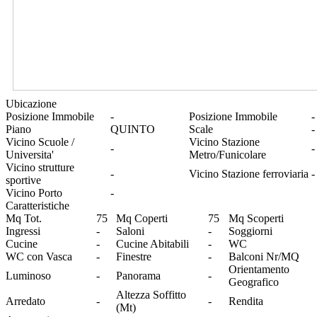
Ubicazione
Posizione Immobile
-
Posizione Immobile
-
Piano
QUINTO
Scale
-
Vicino Scuole /
Vicino Stazione
-
-
Universita'
Metro/Funicolare
Vicino strutture
-
Vicino Stazione ferroviaria
-
sportive
Vicino Porto
-
Caratteristiche
Mq Tot.
75
Mq Coperti
75
Mq Scoperti
Ingressi
-
Saloni
-
Soggiorni
Cucine
-
Cucine Abitabili
-
WC
WC con Vasca
-
Finestre
-
Balconi Nr/MQ
Orientamento
Luminoso
-
Panorama
-
Geografico
Altezza Soffitto
Arredato
-
-
Rendita
(Mt)