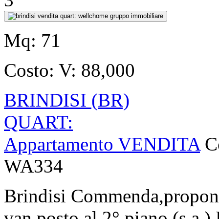
Mq:
71
Costo:
V: 88,000
BRINDISI (BR)
QUART:
Appartamento VENDITA
C
WA334
Brindisi Commenda,proponia
van,posto al 2° piano (s.a.