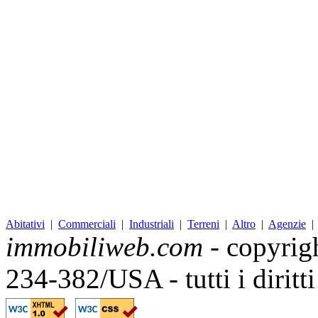
Abitativi
|
Commerciali
|
Industriali
|
Terreni
|
Altro
|
Agenzie
immobiliweb.com
- copyrig
234-382/USA - tutti i diritt