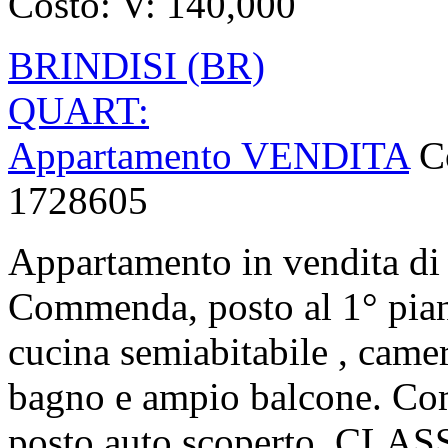
Costo:
V: 140,000
BRINDISI (BR)
QUART:
Appartamento VENDITA
C
1728605
Appartamento in vendita di 
Commenda, posto al 1° pian
cucina semiabitabile , came
bagno e ampio balcone. Com
posto auto scoperto. CL