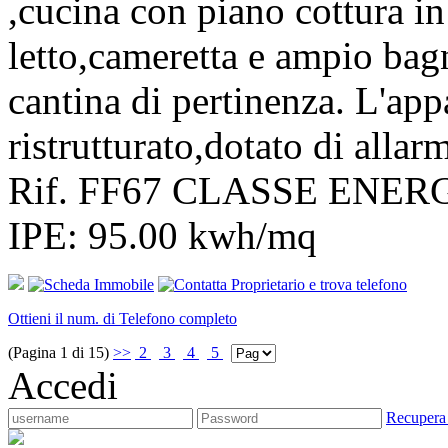
,cucina con piano cottura i
letto,cameretta e ampio ba
cantina di pertinenza. L'a
ristrutturato,dotato di all
Rif. FF67 CLASSE ENERG
IPE: 95.00 kwh/mq
Ottieni il num. di Telefono completo
(Pagina 1 di 15)
>>
2
3
4
5
Accedi
Recupera