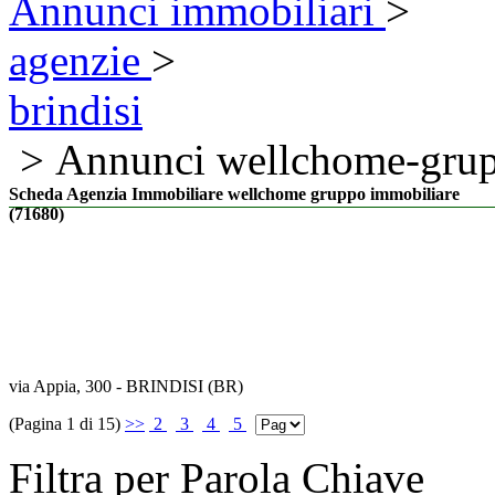
Annunci immobiliari
>
agenzie
>
brindisi
> Annunci wellchome-grup
Scheda Agenzia Immobiliare wellchome gruppo immobiliare
(71680)
via Appia, 300 - BRINDISI (BR)
(Pagina 1 di 15)
>>
2
3
4
5
Filtra per Parola Chiave