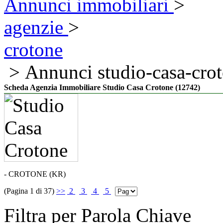
Annunci immobiliari
>
agenzie
>
crotone
> Annunci studio-casa-cro
Scheda Agenzia Immobiliare Studio Casa Crotone (12742)
- CROTONE (KR)
(Pagina 1 di 37)
>>
2
3
4
5
Filtra per Parola Chiave