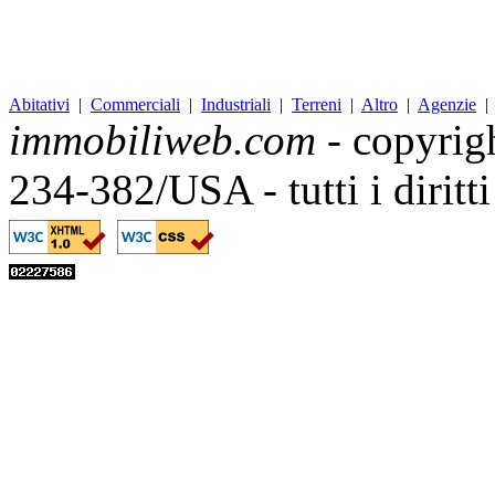
Abitativi
|
Commerciali
|
Industriali
|
Terreni
|
Altro
|
Agenzie
immobiliweb.com
- copyrig
234-382/USA - tutti i diritt