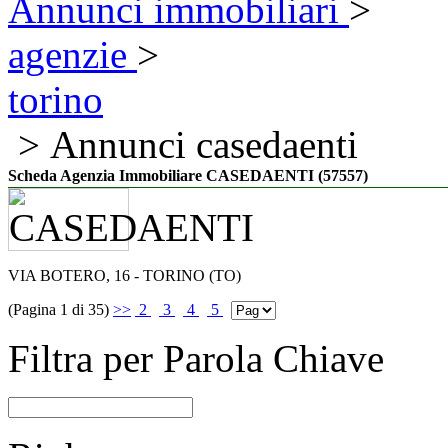
Annunci immobiliari
>
agenzie
>
torino
> Annunci casedaenti
Scheda Agenzia Immobiliare CASEDAENTI (57557)
VIA BOTERO, 16 - TORINO (TO)
(Pagina 1 di 35)
>>
2
3
4
5
Filtra per Parola Chiave