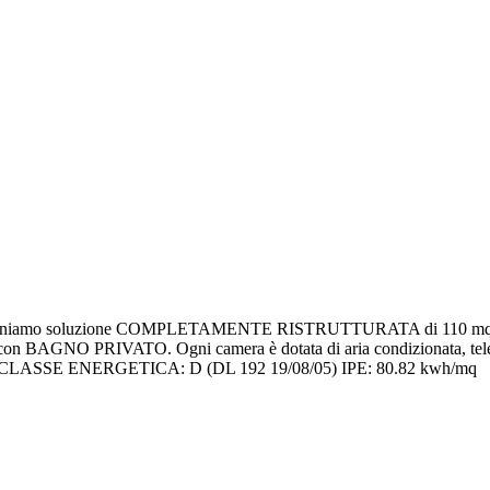
 proponiamo soluzione COMPLETAMENTE RISTRUTTURATA di 110 mq c.a.
a con BAGNO PRIVATO. Ogni camera è dotata di aria condizionata, televi
.000,00 CLASSE ENERGETICA: D (DL 192 19/08/05) IPE: 80.82 kwh/mq