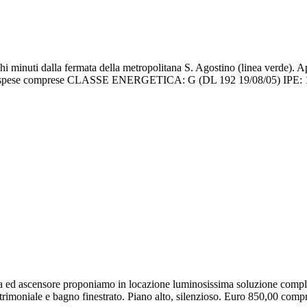
uti dalla fermata della metropolitana S. Agostino (linea verde). Ap
0,00 spese comprese CLASSE ENERGETICA: G (DL 192 19/08/05) IPE:
iornata ed ascensore proponiamo in locazione luminosissima soluzion
 matrimoniale e bagno finestrato. Piano alto, silenzioso. Euro 850,