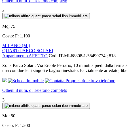
Ottieni il num. di Telefono completo
2
Mq:
75
Costo:
F: 1,100
MILANO (MI)
QUART: PARCO SOLARI
Appartamento AFFITTO
Cod: IT-MI-68808-1-55499774 ; 818
Zona Parco Solari, Via Ercole Ferrario, 10 minuti a piedi dalla ferma
una con due letti singoli e bagno finestrato. Parzialmente arreda
Ottieni il num. di Telefono completo
3
Mq:
50
Costo:
F: 1,200