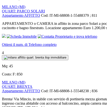
MILANO (MI)
QUART: PARCO SOLARI
Appartamento AFFITTO
Cod: IT-MI-68808-1-55488379 ; 811
APPARTAMENTO o CAMERA in affitto in zona parco Solari a pochi min
cucinotto e bagno finestrato. Locazione appartamento Euro 1.20
Ottieni il num. di Telefono completo
4
Mq:
45
Costo:
F: 850
MILANO (MI)
QUART: BRENTA
Appartamento AFFITTO
Cod: IT-MI-68808-1-55548238 ; 836
Brenta/ Via Mincio, in stabile con servizio di portineria mezza g
ingresso cucina abitabile con accesso al balconcino, ampia camera