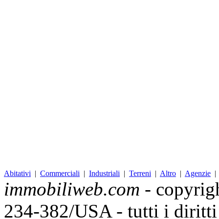
Abitativi
|
Commerciali
|
Industriali
|
Terreni
|
Altro
|
Agenzie
immobiliweb.com
- copyrig
234-382/USA - tutti i diritt